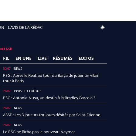
RN
L'AVIS DE LA RÉDAC'
FLASH
FIL
EN UNE
LIVE
RÉSUMÉS
EDITOS
30/07
NEWS
PSG : Après le Real, au tour du Barça de jouer un vilain
tour à Paris
27/07
L'AVIS DE LA RÉDAC'
PSG : Antonio Nusa, un destin à la Bradley Barcola ?
27/07
NEWS
ASSE : Les 3 joueurs toujours désirés par Saint-Etienne
27/07
NEWS
Le PSG ne lâche pas le nouveau Neymar