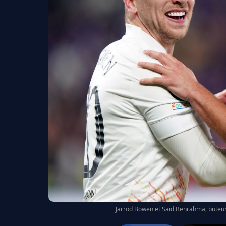
Jarrod Bowen et Saïd Benrahma, buteurs