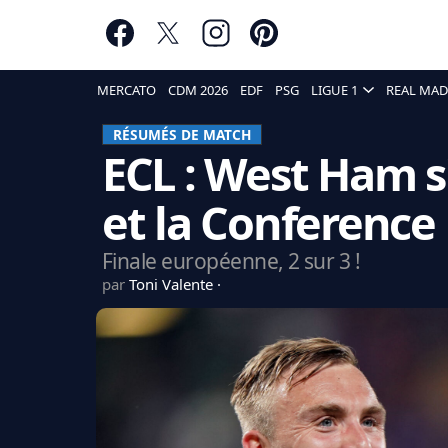
MERCATO
CDM 2026
EDF
PSG
LIGUE 1
REAL MAD
RÉSUMÉS DE MATCH
ECL : West Ham s'
et la Conference 
Finale européenne, 2 sur 3 !
par
Toni Valente