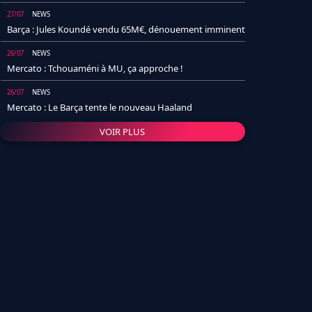
27/07
NEWS
Barça : Jules Koundé vendu 65M€, dénouement imminent
26/07
NEWS
Mercato : Tchouaméni à MU, ça approche !
26/07
NEWS
Mercato : Le Barça tente le nouveau Haaland
VOIR PLUS
26/07
NEWS
Real Madrid : Un socio annonce la date et le transfert de
Yan Diomande
25/07
NEWS
PSG : Après Arsenal, un autre club lâche l'affaire pour
Barcola
24/07
NEWS
Barça : Karim Adeyemi sème déjà la zizanie dans le
vestiaire !
24/07
L'AVIS DE LA RÉDAC'
Real Madrid : Pourquoi l'arrivée de Michael Olise va