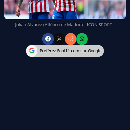
FC BARCELONE
MANCHESTER UNITED
CHELSEA
Julian Alvarez (Atlético de Madrid) - ICON SPORT
ARSENAL
BAYERN
L'AVIS DE LA RÉDAC'
Préférez Foot11.com sur Google