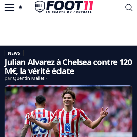
ACTU FOOTBALL POPULAIRE
FOOT11.COM
TAGS
LA TEAM
LA CHARTE
NEWS
VIE PRIVÉE
Julian Alvarez à Chelsea contre 120
CGU
CONTACTEZ-NOUS
M€, la vérité éclate
par
Quentin Mallet
MERCATO
CDM 2026
EDF
PSG
LIGUE 1
REAL MADRID