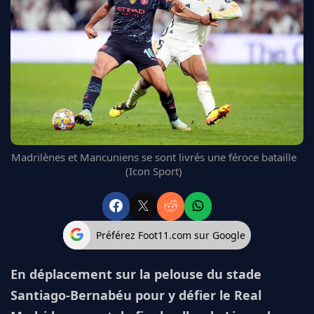
FC BARCELONE
MANCHESTER UNITED
CHELSEA
ARSENAL
BAYERN
L'AVIS DE LA RÉDAC'
Madrilènes et Mancuniens se sont livrés une féroce bataille
(Icon Sport)
Préférez Foot11.com sur Google
En déplacement sur la pelouse du stade
Santiago-Bernabéu pour y défier le Real