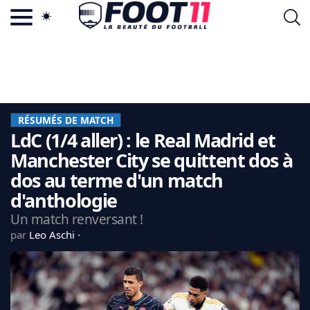
ACTU FOOTBALL POPULAIRE
FOOT11.COM
TAGS
LA TEAM
LA CHARTE
RÉSUMÉS DE MATCH
VIE PRIVÉE
LdC (1/4 aller) : le Real Madrid et
CGU
CONTACTEZ-NOUS
Manchester City se quittent dos à
dos au terme d'un match
d'anthologie
Un match renversant !
MERCATO
par
Leo Aschi
CDM 2026
EDF
PSG
LIGUE 1
REAL MADRID