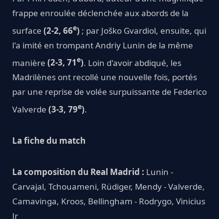
frappe enroulée déclenchée aux abords de la
e
surface
(2-2, 66
)
; par Joško Gvardiol, ensuite, qui
l'a imité en trompant Andriy Lunin de la même
e
manière
(2-3, 71
)
. Loin d'avoir abdiqué, les
Madrilènes ont recollé une nouvelle fois, portés
par une reprise de volée surpuissante de Federico
e
Valverde
(3-3, 79
)
.
La fiche du match
La composition du Real Madrid :
Lunin -
Carvajal, Tchouameni, Rüdiger, Mendy - Valverde,
Camavinga, Kroos, Bellingham - Rodrygo, Vinicius
Jr