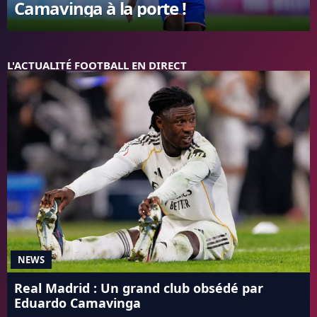
Camavinga à la porte !
FC BARCELONE
MANCHESTER UNITED
CHELSEA
L'ACTUALITÉ FOOTBALL EN DIRECT
ARSENAL
BAYERN
L'AVIS DE LA RÉDAC'
NEWS
Real Madrid : Un grand club obsédé par
Eduardo Camavinga