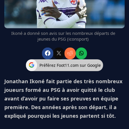
FC BARCELONE
MANCHESTER UNITED
CHELSEA
ARSENAL
Ikoné a donné son avis sur les nombreux départs de
BAYERN
jeunes du PSG (iconsport)
L'AVIS DE LA RÉDAC'
Préférez Foot11.com sur Google
Jonathan Ikoné fait partie des très nombreux
joueurs formé au PSG à avoir quitté le club
avant d’avoir pu faire ses preuves en équipe
première. Des années après son départ, il a
expliqué pourquoi les jeunes partent si tôt.