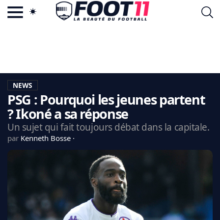
ACTU FOOTBALL POPULAIRE
FOOT11.COM
TAGS
LA TEAM
LA CHARTE
NEWS
VIE PRIVÉE
PSG : Pourquoi les jeunes partent
CGU
CONTACTEZ-NOUS
? Ikoné a sa réponse
Un sujet qui fait toujours débat dans la capitale.
par
Kenneth Bosse
MERCATO
CDM 2026
EDF
PSG
LIGUE 1
REAL MADRID