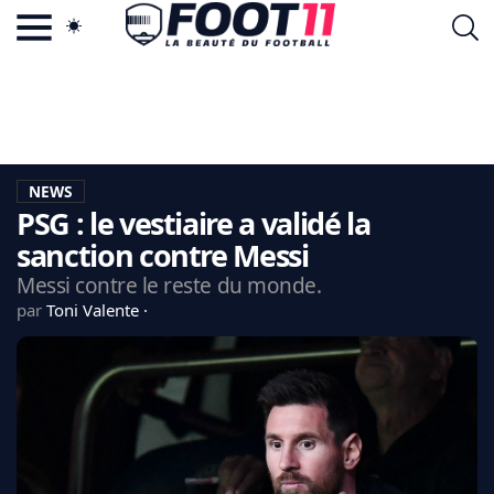
ACTU FOOTBALL POPULAIRE
FOOT11.COM
TAGS
LA TEAM
LA CHARTE
NEWS
VIE PRIVÉE
PSG : le vestiaire a validé la
CGU
CONTACTEZ-NOUS
sanction contre Messi
Messi contre le reste du monde.
par
Toni Valente
MERCATO
CDM 2026
EDF
PSG
LIGUE 1
REAL MADRID