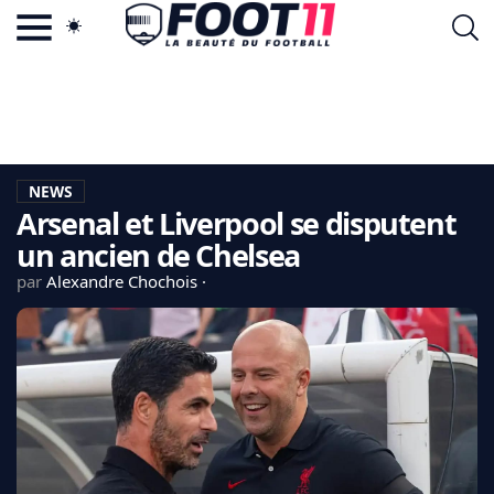
ACTU FOOTBALL POPULAIRE
FOOT11.COM
TAGS
LA TEAM
LA CHARTE
NEWS
VIE PRIVÉE
Arsenal et Liverpool se disputent
CGU
CONTACTEZ-NOUS
un ancien de Chelsea
par
Alexandre Chochois
MERCATO
CDM 2026
EDF
PSG
LIGUE 1
REAL MADRID