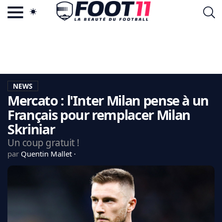
ACTU FOOTBALL POPULAIRE
FOOT11.COM
TAGS
LA TEAM
LA CHARTE
NEWS
VIE PRIVÉE
Mercato : l'Inter Milan pense à un
CGU
CONTACTEZ-NOUS
Français pour remplacer Milan
Skriniar
Un coup gratuit !
par
Quentin Mallet
MERCATO
CDM 2026
EDF
PSG
LIGUE 1
REAL MADRID