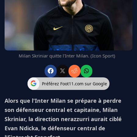
FC BARCELONE
MANCHESTER UNITED
CHELSEA
ARSENAL
BAYERN
L'AVIS DE LA RÉDAC'
Milan Skriniar quitte l'Inter Milan. (Icon Sport)
Préférez Foot11.com sur Google
Alors que l'Inter Milan se prépare à perdre
son défenseur central et capitaine, Milan
Skriniar, la direction nerazzurri aurait ciblé
Evan Ndicka, le défenseur central de