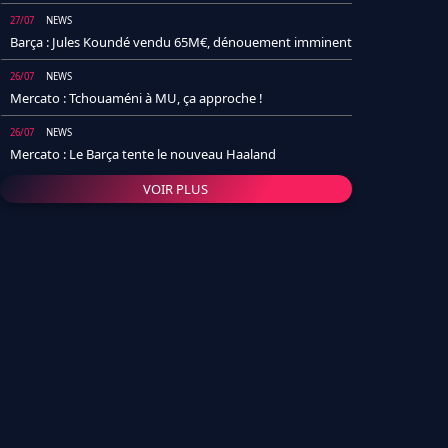
27/07
NEWS
Barça : Jules Koundé vendu 65M€, dénouement imminent
26/07
NEWS
Mercato : Tchouaméni à MU, ça approche !
26/07
NEWS
Mercato : Le Barça tente le nouveau Haaland
VOIR PLUS
26/07
NEWS
Real Madrid : Un socio annonce la date et le transfert de
Yan Diomande
25/07
NEWS
PSG : Après Arsenal, un autre club lâche l'affaire pour
Barcola
24/07
NEWS
Barça : Karim Adeyemi sème déjà la zizanie dans le
vestiaire !
24/07
L'AVIS DE LA RÉDAC'
Real Madrid : Pourquoi l'arrivée de Michael Olise va