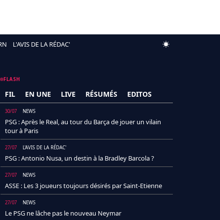
RN
L'AVIS DE LA RÉDAC'
FLASH
FIL
EN UNE
LIVE
RÉSUMÉS
EDITOS
30/07
NEWS
PSG : Après le Real, au tour du Barça de jouer un vilain
tour à Paris
27/07
L'AVIS DE LA RÉDAC'
PSG : Antonio Nusa, un destin à la Bradley Barcola ?
27/07
NEWS
ASSE : Les 3 joueurs toujours désirés par Saint-Etienne
27/07
NEWS
Le PSG ne lâche pas le nouveau Neymar