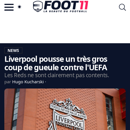
ACTU FOOTBALL POPULAIRE
FOOT11.COM
TAGS
LA TEAM
LA CHARTE
NEWS
VIE PRIVÉE
Liverpool pousse un très gros
CGU
CONTACTEZ-NOUS
coup de gueule contre l'UEFA
Les Reds ne sont clairement pas contents.
par
Hugo Kucharski
MERCATO
CDM 2026
EDF
PSG
LIGUE 1
REAL MADRID