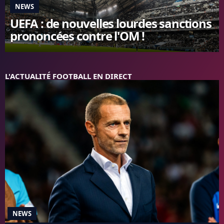
NEWS
FC BARCELONE
UEFA : de nouvelles lourdes sanctions
MANCHESTER UNITED
prononcées contre l'OM !
CHELSEA
ARSENAL
BAYERN
L'AVIS DE LA RÉDAC'
L'ACTUALITÉ FOOTBALL EN DIRECT
NEWS