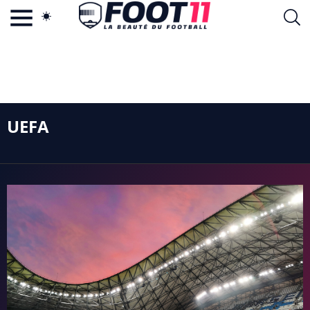
ACTU FOOTBALL POPULAIRE
FOOT11.COM
TAGS
LA TEAM
LA CHARTE
VIE PRIVÉE
UEFA
CGU
CONTACTEZ-NOUS
MERCATO
CDM 2026
EDF
PSG
LIGUE 1
REAL MADRID