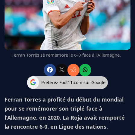
FC BARCELONE
MANCHESTER UNITED
CHELSEA
ARSENAL
BAYERN
L'AVIS DE LA RÉDAC'
Ferran Torres se remémore le 6-0 face à l'Allemagne.
Préférez Foot11.com sur Google
Ferran Torres a profité du début du mondial
pour se remémorer son triplé face à
l'Allemagne, en 2020. La Roja avait remporté
la rencontre 6-0, en Ligue des nations.