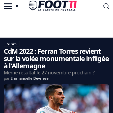
ACTU FOOTBALL POPULAIRE
FOOT11.COM
TAGS
LA TEAM
LA CHARTE
NEWS
VIE PRIVÉE
CdM 2022 : Ferran Torres revient
CGU
CONTACTEZ-NOUS
sur la volée monumentale infligée
à l'Allemagne
Même résultat le 27 novembre prochain ?
par
Emmanuelle Devriese
MERCATO
CDM 2026
EDF
PSG
LIGUE 1
REAL MADRID