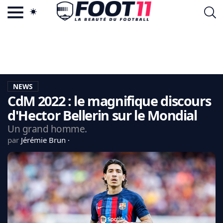
ACTU FOOTBALL POPULAIRE
FOOT11.COM
TAGS
LA TEAM
LA CHARTE
NEWS
VIE PRIVÉE
CdM 2022 : le magnifique discours
CGU
CONTACTEZ-NOUS
d'Hector Bellerin sur le Mondial
Un grand homme.
par
Jérémie Brun
MERCATO
CDM 2026
EDF
PSG
LIGUE 1
REAL MADRID