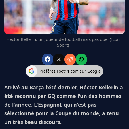
FC BARCELONE
MANCHESTER UNITED
CHELSEA
ARSENAL
BAYERN
Hector Bellerin, un joueur de football mais pas que. (Icon
L'AVIS DE LA RÉDAC'
Sport)
Préférez Foot11.com sur Google
Arrivé au Barça l'été dernier, Héctor Bellerin a
été reconnu par GQ comme l'un des hommes
de l'année. L'Espagnol, qui n'est pas
sélectionné pour la Coupe du monde, a tenu
un très beau discours.