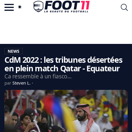
ACTU FOOTBALL POPULAIRE
FOOT11.COM
TAGS
LA TEAM
LA CHARTE
NEWS
VIE PRIVÉE
CdM 2022 : les tribunes désertées
CGU
CONTACTEZ-NOUS
en plein match Qatar - Equateur
Ca ressemble à un fiasco...
par
Steven L.
MERCATO
CDM 2026
EDF
PSG
LIGUE 1
REAL MADRID