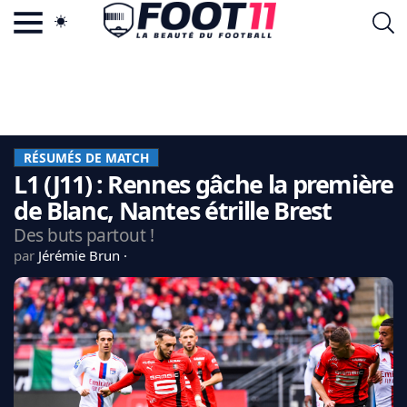
ACTU FOOTBALL POPULAIRE
FOOT11.COM
TAGS
LA TEAM
LA CHARTE
RÉSUMÉS DE MATCH
VIE PRIVÉE
L1 (J11) : Rennes gâche la première
CGU
CONTACTEZ-NOUS
de Blanc, Nantes étrille Brest
Des buts partout !
par
Jérémie Brun
MERCATO
CDM 2026
EDF
PSG
LIGUE 1
REAL MADRID