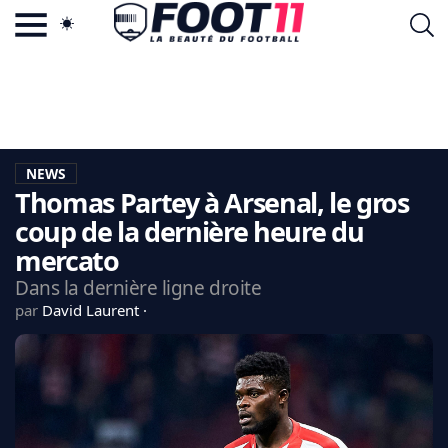
ACTU FOOTBALL POPULAIRE
FOOT11.COM
TAGS
LA TEAM
LA CHARTE
NEWS
VIE PRIVÉE
Thomas Partey à Arsenal, le gros
CGU
CONTACTEZ-NOUS
coup de la dernière heure du
mercato
Dans la dernière ligne droite
par
David Laurent
MERCATO
CDM 2026
EDF
PSG
LIGUE 1
REAL MADRID