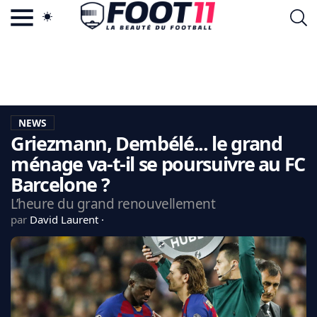
ACTU FOOTBALL POPULAIRE
FOOT11.COM
TAGS
LA TEAM
LA CHARTE
NEWS
VIE PRIVÉE
Griezmann, Dembélé... le grand
CGU
CONTACTEZ-NOUS
ménage va-t-il se poursuivre au FC
Barcelone ?
L’heure du grand renouvellement
par
David Laurent
MERCATO
CDM 2026
EDF
PSG
LIGUE 1
REAL MADRID