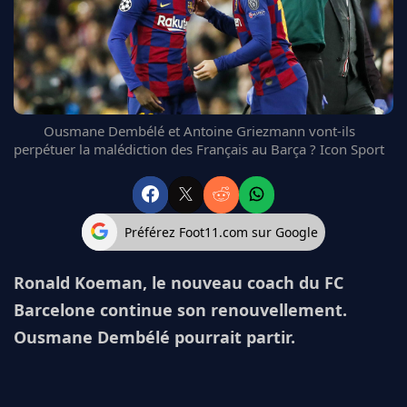
FC BARCELONE
MANCHESTER UNITED
CHELSEA
ARSENAL
BAYERN
L'AVIS DE LA RÉDAC'
Ousmane Dembélé et Antoine Griezmann vont-ils
perpétuer la malédiction des Français au Barça ? Icon Sport
Préférez Foot11.com sur Google
Ronald Koeman, le nouveau coach du FC
Barcelone continue son renouvellement.
Ousmane Dembélé pourrait partir.