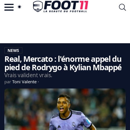
ACTU FOOTBALL POPULAIRE
FOOT11.COM
TAGS
LA TEAM
LA CHARTE
NEWS
VIE PRIVÉE
Real, Mercato : l'énorme appel du
CGU
CONTACTEZ-NOUS
pied de Rodrygo à Kylian Mbappé
Vrais valident vrais.
par
Toni Valente
MERCATO
CDM 2026
EDF
PSG
LIGUE 1
REAL MADRID