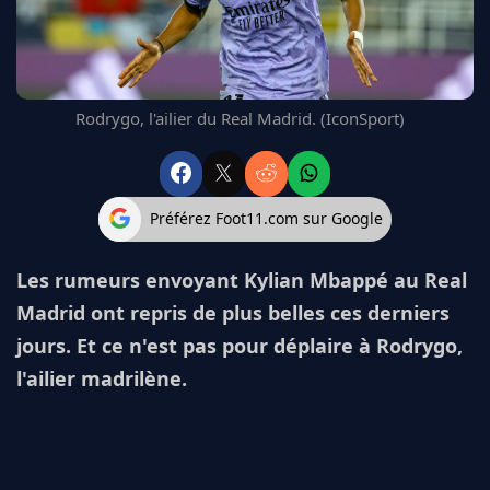
FC BARCELONE
MANCHESTER UNITED
CHELSEA
ARSENAL
Rodrygo, l'ailier du Real Madrid. (IconSport)
BAYERN
L'AVIS DE LA RÉDAC'
Préférez Foot11.com sur Google
Les rumeurs envoyant Kylian Mbappé au Real
Madrid ont repris de plus belles ces derniers
jours. Et ce n'est pas pour déplaire à Rodrygo,
l'ailier madrilène.