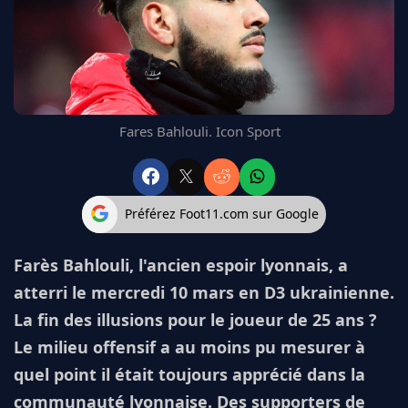
FC BARCELONE
MANCHESTER UNITED
CHELSEA
ARSENAL
BAYERN
L'AVIS DE LA RÉDAC'
Fares Bahlouli. Icon Sport
Préférez Foot11.com sur Google
Farès Bahlouli, l'ancien espoir lyonnais, a
atterri le mercredi 10 mars en D3 ukrainienne.
La fin des illusions pour le joueur de 25 ans ?
Le milieu offensif a au moins pu mesurer à
quel point il était toujours apprécié dans la
communauté lyonnaise. Des supporters de