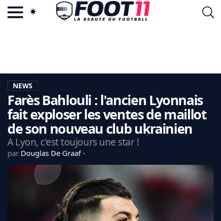
ACTU FOOTBALL POPULAIRE
FOOT11.COM
TAGS
LA TEAM
LA CHARTE
NEWS
VIE PRIVÉE
Farès Bahlouli : l'ancien Lyonnais
CGU
CONTACTEZ-NOUS
fait exploser les ventes de maillot
de son nouveau club ukrainien
A Lyon, c'est toujours une star !
par
Douglas De Graaf
MERCATO
CDM 2026
EDF
PSG
LIGUE 1
REAL MADRID