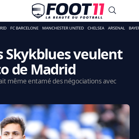
RID
FC BARCELONE
MANCHESTER UNITED
CHELSEA
ARSENAL
BAYE
es Skykblues veulent
ico de Madrid
urait même entamé des négociations avec