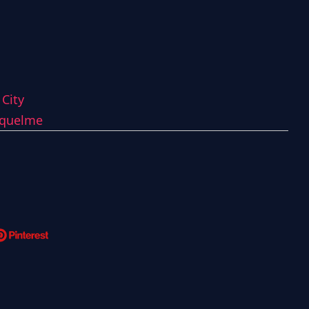
City
iquelme