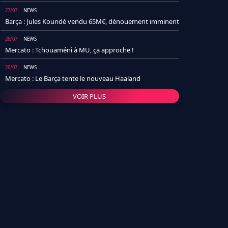
27/07
NEWS
Barça : Jules Koundé vendu 65M€, dénouement imminent
26/07
NEWS
Mercato : Tchouaméni à MU, ça approche !
26/07
NEWS
Mercato : Le Barça tente le nouveau Haaland
VOIR PLUS
26/07
NEWS
Real Madrid : Un socio annonce la date et le transfert de
Yan Diomande
25/07
NEWS
PSG : Après Arsenal, un autre club lâche l'affaire pour
Barcola
24/07
NEWS
Barça : Karim Adeyemi sème déjà la zizanie dans le
vestiaire !
24/07
L'AVIS DE LA RÉDAC'
Real Madrid : Pourquoi l'arrivée de Michael Olise va