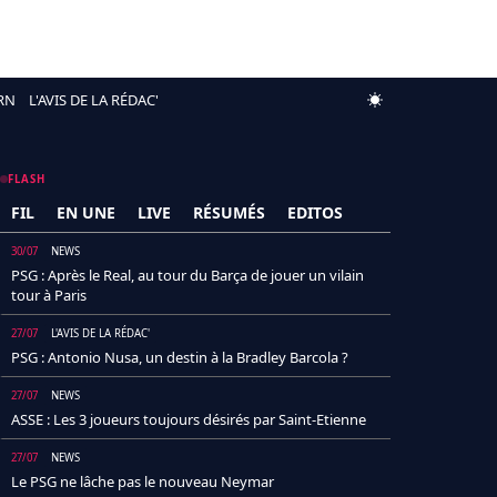
RN
L'AVIS DE LA RÉDAC'
FLASH
FIL
EN UNE
LIVE
RÉSUMÉS
EDITOS
30/07
NEWS
PSG : Après le Real, au tour du Barça de jouer un vilain
tour à Paris
27/07
L'AVIS DE LA RÉDAC'
PSG : Antonio Nusa, un destin à la Bradley Barcola ?
27/07
NEWS
ASSE : Les 3 joueurs toujours désirés par Saint-Etienne
27/07
NEWS
Le PSG ne lâche pas le nouveau Neymar