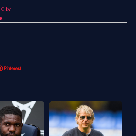
City
e