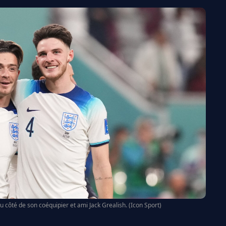
au côté de son coéquipier et ami Jack Grealish. (Icon Sport)