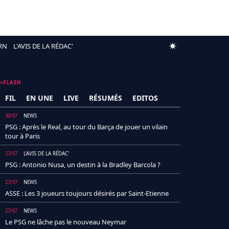
RN
L'AVIS DE LA RÉDAC'
FLASH
FIL
EN UNE
LIVE
RÉSUMÉS
EDITOS
30/07
NEWS
PSG : Après le Real, au tour du Barça de jouer un vilain
tour à Paris
27/07
L'AVIS DE LA RÉDAC'
PSG : Antonio Nusa, un destin à la Bradley Barcola ?
27/07
NEWS
ASSE : Les 3 joueurs toujours désirés par Saint-Etienne
27/07
NEWS
Le PSG ne lâche pas le nouveau Neymar