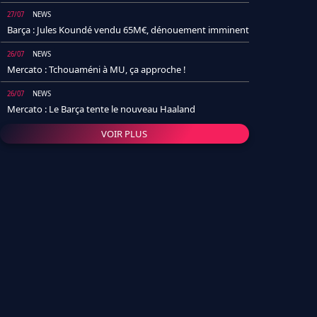
27/07
NEWS
Barça : Jules Koundé vendu 65M€, dénouement imminent
26/07
NEWS
Mercato : Tchouaméni à MU, ça approche !
26/07
NEWS
Mercato : Le Barça tente le nouveau Haaland
VOIR PLUS
26/07
NEWS
Real Madrid : Un socio annonce la date et le transfert de
Yan Diomande
25/07
NEWS
PSG : Après Arsenal, un autre club lâche l'affaire pour
Barcola
24/07
NEWS
Barça : Karim Adeyemi sème déjà la zizanie dans le
vestiaire !
24/07
L'AVIS DE LA RÉDAC'
Real Madrid : Pourquoi l'arrivée de Michael Olise va