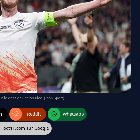
r le dossier Declan Rice. (Icon Sport)
m
Reddit
Whatsapp
z Foot11.com sur Google