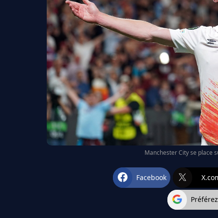
Manchester City se place su
Facebook
X.co
Préfére