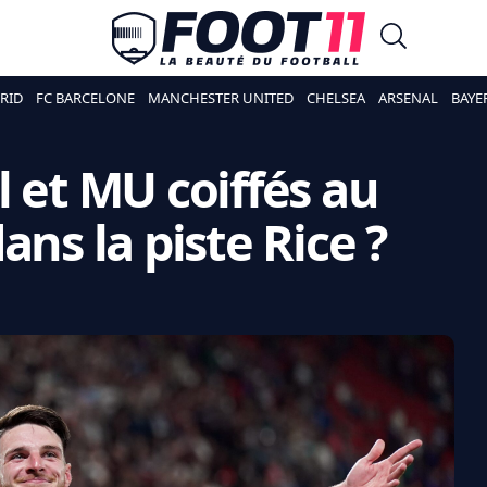
RID
FC BARCELONE
MANCHESTER UNITED
CHELSEA
ARSENAL
BAYE
l et MU coiffés au
ans la piste Rice ?