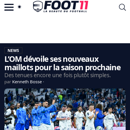
ACTU FOOTBALL POPULAIRE
FOOT11.COM
TAGS
LA TEAM
LA CHARTE
NEWS
VIE PRIVÉE
L’OM dévoile ses nouveaux
CGU
CONTACTEZ-NOUS
maillots pour la saison prochaine
Des tenues encore une fois plutôt simples.
par
Kenneth Bosse
MERCATO
CDM 2026
EDF
PSG
LIGUE 1
REAL MADRID