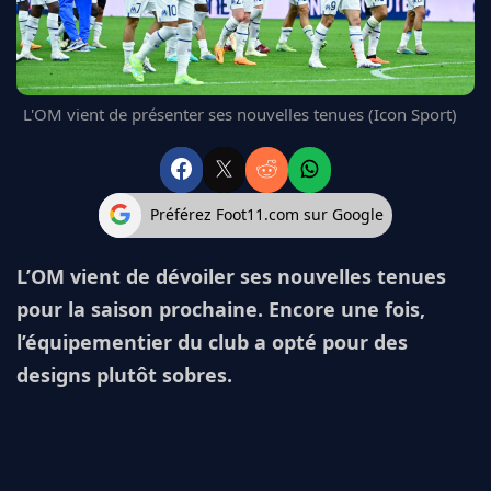
FC BARCELONE
MANCHESTER UNITED
CHELSEA
ARSENAL
L'OM vient de présenter ses nouvelles tenues (Icon Sport)
BAYERN
L'AVIS DE LA RÉDAC'
Préférez Foot11.com sur Google
L’OM vient de dévoiler ses nouvelles tenues
pour la saison prochaine. Encore une fois,
l’équipementier du club a opté pour des
designs plutôt sobres.