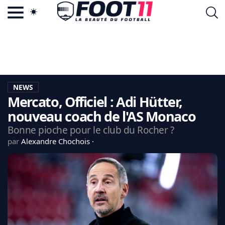
ACTU FOOTBALL POPULAIRE
FOOT11.COM
TAGS
LA TEAM
LA CHARTE
NEWS
VIE PRIVÉE
Mercato, Officiel : Adi Hütter,
CGU
CONTACTEZ-NOUS
nouveau coach de l'AS Monaco
Bonne pioche pour le club du Rocher ?
par
Alexandre Chochois
MERCATO
CDM 2026
EDF
PSG
LIGUE 1
REAL MADRID