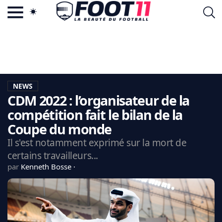
ACTU FOOTBALL POPULAIRE
FOOT11.COM
TAGS
LA TEAM
LA CHARTE
NEWS
VIE PRIVÉE
CDM 2022 : l’organisateur de la
CGU
CONTACTEZ-NOUS
compétition fait le bilan de la
Coupe du monde
Il s'est notamment exprimé sur la mort de
certains travailleurs...
MERCATO
par
Kenneth Bosse
CDM 2026
EDF
PSG
LIGUE 1
REAL MADRID