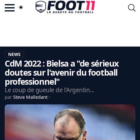
ACTU FOOTBALL POPULAIRE
FOOT11.COM
TAGS
LA TEAM
LA CHARTE
NEWS
VIE PRIVÉE
CdM 2022 : Bielsa a "de sérieux
CGU
CONTACTEZ-NOUS
doutes sur l'avenir du football
professionnel"
Le coup de gueule de l'Argentin...
par
Steve Malledant
MERCATO
CDM 2026
EDF
PSG
LIGUE 1
REAL MADRID