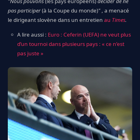
"Nous pouvons
(les pays européens)
décider de ne
pas participer
(à la Coupe du monde)
"
, a menacé
le dirigeant slovène dans un entretien
au
Times
.
A lire aussi :
Euro : Ceferin (UEFA) ne veut plus
d’un tournoi dans plusieurs pays : « ce n’est
pas juste »