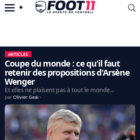
ACTU FOOTBALL POPULAIRE
FOOT11.COM
TAGS
LA TEAM
LA CHARTE
ARTICLES
VIE PRIVÉE
Coupe du monde : ce qu'il faut
CGU
CONTACTEZ-NOUS
retenir des propositions d'Arsène
Wenger
Et elles ne plaisent pas à tout le monde...
par
Olivier Geai
MERCATO
CDM 2026
EDF
PSG
LIGUE 1
REAL MADRID