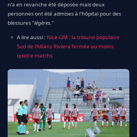
n'a en revanche été déposée mais deux
personnes ont été admises à l'hôpital pour des
blessures "
légères
."
A lire aussi :
Nice-OM : la tribune populaire
Sud de l’Allianz Riviera fermée au moins
quatre matchs