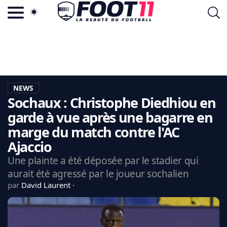
ACTU FOOTBALL POPULAIRE
FOOT11.COM
TAGS
LA TEAM
LA CHARTE
NEWS
VIE PRIVÉE
Sochaux : Christophe Diedhiou en
CGU
CONTACTEZ-NOUS
garde à vue après une bagarre en
marge du match contre l'AC
Ajaccio
Une plainte a été déposée par le stadier qui
MERCATO
aurait été agressé par le joueur sochalien
CDM 2026
par
David Laurent
EDF
PSG
LIGUE 1
REAL MADRID