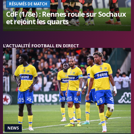
RÉSUMÉS DE MATCH
FC BARCELONE
CdF (1/8e) : Rennes roule sur Sochaux
MANCHESTER UNITED
et rejoint les quarts
CHELSEA
ARSENAL
BAYERN
L'AVIS DE LA RÉDAC'
L'ACTUALITÉ FOOTBALL EN DIRECT
NEWS