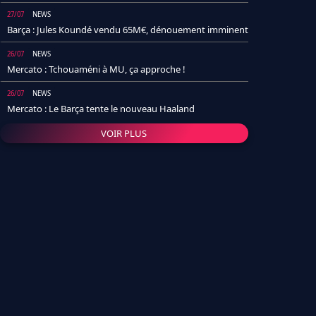
27/07
NEWS
Barça : Jules Koundé vendu 65M€, dénouement imminent
26/07
NEWS
Mercato : Tchouaméni à MU, ça approche !
26/07
NEWS
Mercato : Le Barça tente le nouveau Haaland
VOIR PLUS
26/07
NEWS
Real Madrid : Un socio annonce la date et le transfert de
Yan Diomande
25/07
NEWS
PSG : Après Arsenal, un autre club lâche l'affaire pour
Barcola
24/07
NEWS
Barça : Karim Adeyemi sème déjà la zizanie dans le
vestiaire !
24/07
L'AVIS DE LA RÉDAC'
Real Madrid : Pourquoi l'arrivée de Michael Olise va