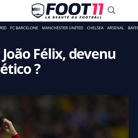
RID
FC BARCELONE
MANCHESTER UNITED
CHELSEA
ARSENAL
BAYE
 João Félix, devenu
lético ?