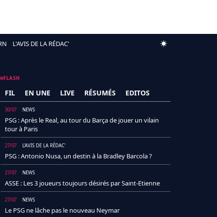
RN
L'AVIS DE LA RÉDAC'
FLASH
FIL
EN UNE
LIVE
RÉSUMÉS
EDITOS
30/07
NEWS
PSG : Après le Real, au tour du Barça de jouer un vilain
tour à Paris
27/07
L'AVIS DE LA RÉDAC'
PSG : Antonio Nusa, un destin à la Bradley Barcola ?
27/07
NEWS
ASSE : Les 3 joueurs toujours désirés par Saint-Etienne
27/07
NEWS
Le PSG ne lâche pas le nouveau Neymar