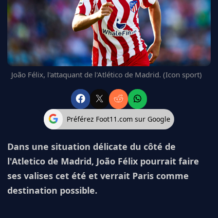
FC BARCELONE
MANCHESTER UNITED
CHELSEA
ARSENAL
BAYERN
L'AVIS DE LA RÉDAC'
João Félix, l'attaquant de l'Atlético de Madrid. (Icon sport)
Préférez Foot11.com sur Google
Dans une situation délicate du côté de
l'Atletico de Madrid, João Félix pourrait faire
ses valises cet été et verrait Paris comme
destination possible.