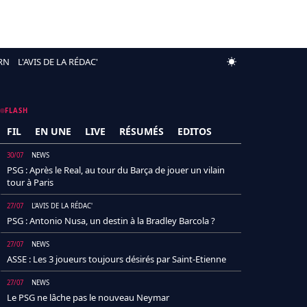
RN
L'AVIS DE LA RÉDAC'
FLASH
FIL
EN UNE
LIVE
RÉSUMÉS
EDITOS
30/07
NEWS
PSG : Après le Real, au tour du Barça de jouer un vilain
tour à Paris
27/07
L'AVIS DE LA RÉDAC'
PSG : Antonio Nusa, un destin à la Bradley Barcola ?
27/07
NEWS
ASSE : Les 3 joueurs toujours désirés par Saint-Etienne
27/07
NEWS
Le PSG ne lâche pas le nouveau Neymar