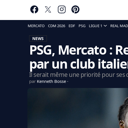
MERCATO
CDM 2026
EDF
PSG
LIGUE 1
REAL MAD
NEWS
PSG, Mercato : R
par un club itali
Il serait même une priorité pour ses 
par
Kenneth Bosse