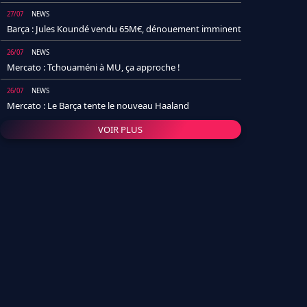
27/07
NEWS
Barça : Jules Koundé vendu 65M€, dénouement imminent
26/07
NEWS
Mercato : Tchouaméni à MU, ça approche !
26/07
NEWS
Mercato : Le Barça tente le nouveau Haaland
VOIR PLUS
26/07
NEWS
Real Madrid : Un socio annonce la date et le transfert de
Yan Diomande
25/07
NEWS
PSG : Après Arsenal, un autre club lâche l'affaire pour
Barcola
24/07
NEWS
Barça : Karim Adeyemi sème déjà la zizanie dans le
vestiaire !
24/07
L'AVIS DE LA RÉDAC'
Real Madrid : Pourquoi l'arrivée de Michael Olise va