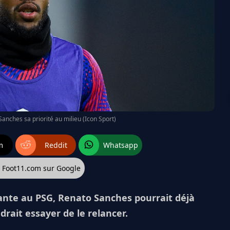
Sanches sa priorité au milieu (Icon Sport)
m
Reddit
Whatsapp
z Foot11.com sur Google
ante au PSG, Renato Sanches pourrait déjà
udrait essayer de le relancer.