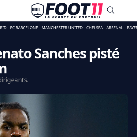
RID
FC BARCELONE
MANCHESTER UNITED
CHELSEA
ARSENAL
BAYE
enato Sanches pisté
en
dirigeants.