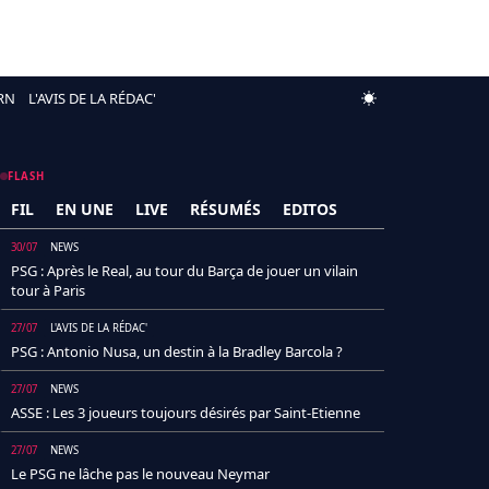
RN
L'AVIS DE LA RÉDAC'
FLASH
FIL
EN UNE
LIVE
RÉSUMÉS
EDITOS
30/07
NEWS
PSG : Après le Real, au tour du Barça de jouer un vilain
tour à Paris
27/07
L'AVIS DE LA RÉDAC'
PSG : Antonio Nusa, un destin à la Bradley Barcola ?
27/07
NEWS
ASSE : Les 3 joueurs toujours désirés par Saint-Etienne
27/07
NEWS
Le PSG ne lâche pas le nouveau Neymar