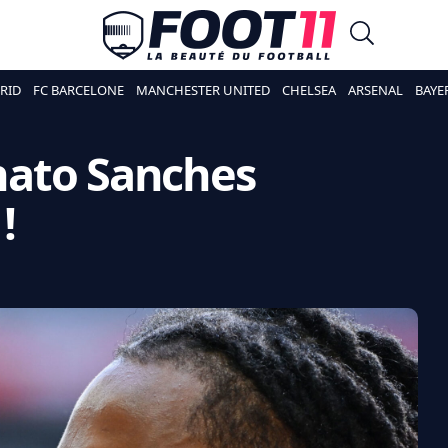
RID
FC BARCELONE
MANCHESTER UNITED
CHELSEA
ARSENAL
BAYE
enato Sanches
!