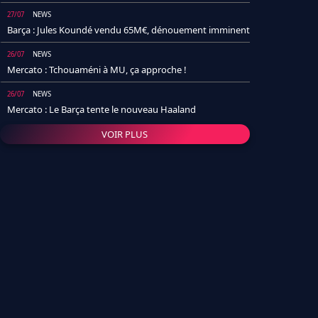
27/07
NEWS
Barça : Jules Koundé vendu 65M€, dénouement imminent
26/07
NEWS
Mercato : Tchouaméni à MU, ça approche !
26/07
NEWS
Mercato : Le Barça tente le nouveau Haaland
VOIR PLUS
26/07
NEWS
Real Madrid : Un socio annonce la date et le transfert de
Yan Diomande
25/07
NEWS
PSG : Après Arsenal, un autre club lâche l'affaire pour
Barcola
24/07
NEWS
Barça : Karim Adeyemi sème déjà la zizanie dans le
vestiaire !
24/07
L'AVIS DE LA RÉDAC'
Real Madrid : Pourquoi l'arrivée de Michael Olise va