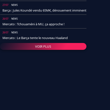
27/07
NEWS
Barça : Jules Koundé vendu 65M€, dénouement imminent
26/07
NEWS
Mercato : Tchouaméni à MU, ça approche !
26/07
NEWS
Mercato : Le Barça tente le nouveau Haaland
VOIR PLUS
26/07
NEWS
Real Madrid : Un socio annonce la date et le transfert de
Yan Diomande
25/07
NEWS
PSG : Après Arsenal, un autre club lâche l'affaire pour
Barcola
24/07
NEWS
Barça : Karim Adeyemi sème déjà la zizanie dans le
vestiaire !
24/07
L'AVIS DE LA RÉDAC'
Real Madrid : Pourquoi l'arrivée de Michael Olise va