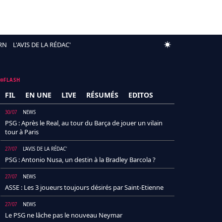
RN
L'AVIS DE LA RÉDAC'
FLASH
FIL
EN UNE
LIVE
RÉSUMÉS
EDITOS
30/07
NEWS
PSG : Après le Real, au tour du Barça de jouer un vilain
tour à Paris
27/07
L'AVIS DE LA RÉDAC'
PSG : Antonio Nusa, un destin à la Bradley Barcola ?
27/07
NEWS
ASSE : Les 3 joueurs toujours désirés par Saint-Etienne
27/07
NEWS
Le PSG ne lâche pas le nouveau Neymar