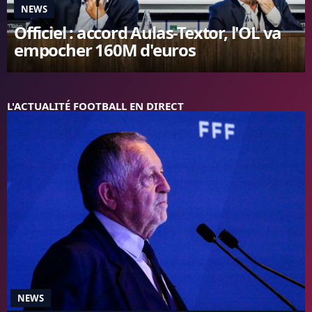
NEWS
FC BARCELONE
Officiel : accord Aulas-Textor, l'OL va
MANCHESTER UNITED
empocher 160M d'euros
CHELSEA
ARSENAL
BAYERN
L'AVIS DE LA RÉDAC'
L'ACTUALITÉ FOOTBALL EN DIRECT
NEWS