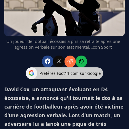
FC BARCELONE
MANCHESTER UNITED
CHELSEA
ARSENAL
BAYERN
Un joueur de football écossais a pris sa retraite après une
L'AVIS DE LA RÉDAC'
agression verbale sur son état mental. Icon Sport
Préférez Foot11.com sur Google
David Cox, un attaquant évoluant en D4
écossaise, a annoncé qu'il tournait le dos à sa
carrière de footballeur après avoir été victime
d'une agression verbale. Lors d'un match, un
adversaire lui a lancé une pique de très