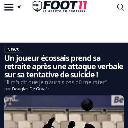
ACTU FOOTBALL POPULAIRE
FOOT11.COM
TAGS
LA TEAM
LA CHARTE
NEWS
VIE PRIVÉE
Un joueur écossais prend sa
CGU
CONTACTEZ-NOUS
retraite après une attaque verbale
sur sa tentative de suicide !
"Il m'a dit que je n'aurais pas dû me rater"
par
Douglas De Graaf
MERCATO
CDM 2026
EDF
PSG
LIGUE 1
REAL MADRID