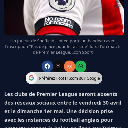
FC BARCELONE
MANCHESTER UNITED
CHELSEA
ARSENAL
BAYERN
Un joueur de Sheffield United porte un bandeau avec
L'AVIS DE LA RÉDAC'
l'inscription "Pas de place pour le racisme" lors d'un match
de Premier League. Icon Sport
Préférez Foot11.com sur Google
Les clubs de Premier League seront absents
des réseaux sociaux entre le vendredi 30 avril
et le dimanche 1er mai. Une décision prise
avec les instances du football anglais pour