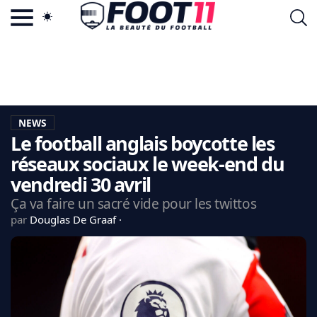
ACTU FOOTBALL POPULAIRE
FOOT11.COM
TAGS
LA TEAM
LA CHARTE
NEWS
VIE PRIVÉE
Le football anglais boycotte les
CGU
CONTACTEZ-NOUS
réseaux sociaux le week-end du
vendredi 30 avril
Ça va faire un sacré vide pour les twittos
par
Douglas De Graaf
MERCATO
CDM 2026
EDF
PSG
LIGUE 1
REAL MADRID