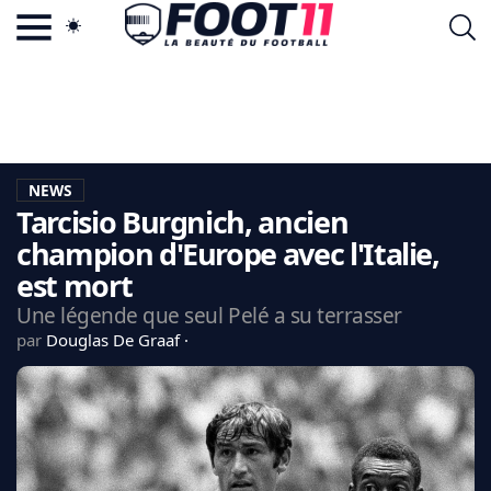
ACTU FOOTBALL POPULAIRE
FOOT11.COM
TAGS
LA TEAM
LA CHARTE
NEWS
VIE PRIVÉE
Tarcisio Burgnich, ancien
CGU
CONTACTEZ-NOUS
champion d'Europe avec l'Italie,
est mort
Une légende que seul Pelé a su terrasser
par
Douglas De Graaf
MERCATO
CDM 2026
EDF
PSG
LIGUE 1
REAL MADRID