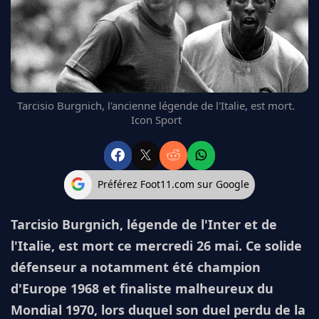
FC BARCELONE
MANCHESTER UNITED
CHELSEA
ARSENAL
BAYERN
L'AVIS DE LA RÉDAC'
Tarcisio Burgnich, l'ancienne légende de l'Italie, est mort.
Icon Sport
Préférez Foot11.com sur Google
Tarcisio Burgnich, légende de l'Inter et de
l'Italie, est mort ce mercredi 26 mai. Ce solide
défenseur a notamment été champion
d'Europe 1968 et finaliste malheureux du
Mondial 1970, lors duquel son duel perdu de la