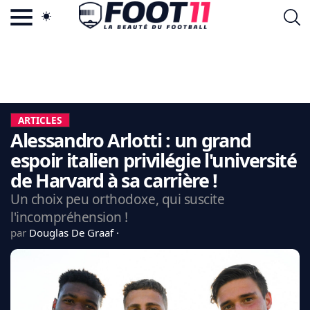
ACTU FOOTBALL POPULAIRE
FOOT11.COM
TAGS
LA TEAM
LA CHARTE
ARTICLES
VIE PRIVÉE
Alessandro Arlotti : un grand
CGU
CONTACTEZ-NOUS
espoir italien privilégie l'université
de Harvard à sa carrière !
Un choix peu orthodoxe, qui suscite
l'incompréhension !
MERCATO
par
Douglas De Graaf
CDM 2026
EDF
PSG
LIGUE 1
REAL MADRID