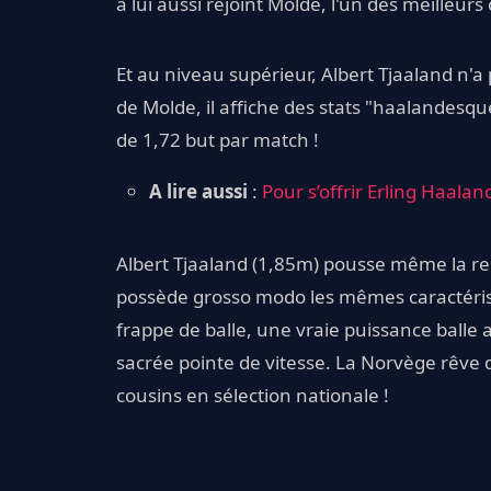
a lui aussi rejoint Molde, l'un des meilleur
Et au niveau supérieur, Albert Tjaaland n'a 
de Molde, il affiche des stats "haalandesq
de 1,72 but par match !
A lire aussi
:
Pour s’offrir Erling Haaland
Albert Tjaaland (1,85m) pousse même la res
possède grosso modo les mêmes caractérist
frappe de balle, une vraie puissance balle a
sacrée pointe de vitesse. La Norvège rêve 
cousins en sélection nationale !