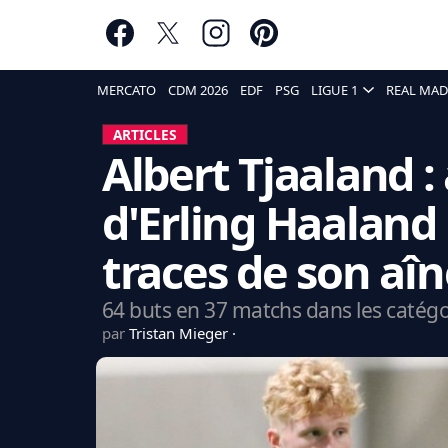
MERCATO
CDM 2026
EDF
PSG
LIGUE 1
REAL MAD
ARTICLES
Albert Tjaaland : 
d'Erling Haaland
traces de son aî
64 buts en 37 matchs dans les catégor
par
Tristan Mieger