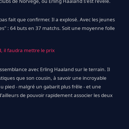
s clubs de Norvège, où Erling Haaland s'est révélé.
pas fait que confirmer. Il a explosé. Avec les jeunes
ues" : 64 buts en 37 matchs. Soit une moyenne folle
, il faudra mettre le prix
semblance avec Erling Haaland sur le terrain. Il
iques que son cousin, à savoir une incroyable
u pied - malgré un gabarit plus frêle - et une
d'ailleurs de pouvoir rapidement associer les deux