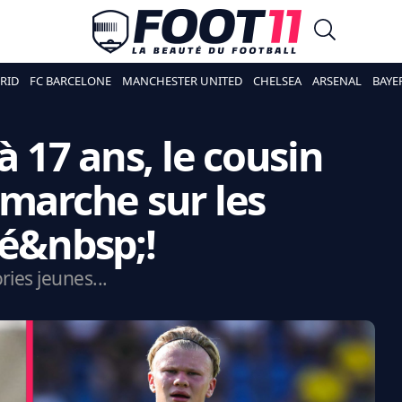
RID
FC BARCELONE
MANCHESTER UNITED
CHELSEA
ARSENAL
BAYE
à 17 ans, le cousin
 marche sur les
né&nbsp;!
ies jeunes...