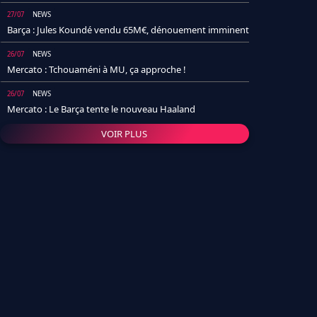
27/07
NEWS
Barça : Jules Koundé vendu 65M€, dénouement imminent
26/07
NEWS
Mercato : Tchouaméni à MU, ça approche !
26/07
NEWS
Mercato : Le Barça tente le nouveau Haaland
VOIR PLUS
26/07
NEWS
Real Madrid : Un socio annonce la date et le transfert de
Yan Diomande
25/07
NEWS
PSG : Après Arsenal, un autre club lâche l'affaire pour
Barcola
24/07
NEWS
Barça : Karim Adeyemi sème déjà la zizanie dans le
vestiaire !
24/07
L'AVIS DE LA RÉDAC'
Real Madrid : Pourquoi l'arrivée de Michael Olise va