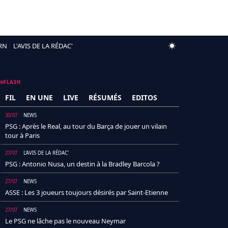
RN
L'AVIS DE LA RÉDAC'
FLASH
FIL
EN UNE
LIVE
RÉSUMÉS
EDITOS
30/07
NEWS
PSG : Après le Real, au tour du Barça de jouer un vilain
tour à Paris
27/07
L'AVIS DE LA RÉDAC'
PSG : Antonio Nusa, un destin à la Bradley Barcola ?
27/07
NEWS
ASSE : Les 3 joueurs toujours désirés par Saint-Etienne
27/07
NEWS
Le PSG ne lâche pas le nouveau Neymar