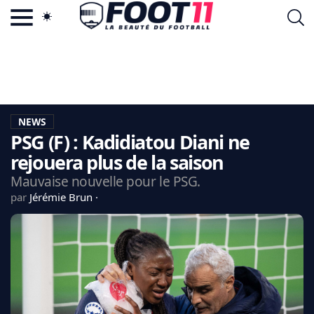
ACTU FOOTBALL POPULAIRE
FOOT11.COM
TAGS
LA TEAM
LA CHARTE
NEWS
VIE PRIVÉE
PSG (F) : Kadidiatou Diani ne
CGU
CONTACTEZ-NOUS
rejouera plus de la saison
Mauvaise nouvelle pour le PSG.
par
Jérémie Brun
MERCATO
CDM 2026
EDF
PSG
LIGUE 1
REAL MADRID