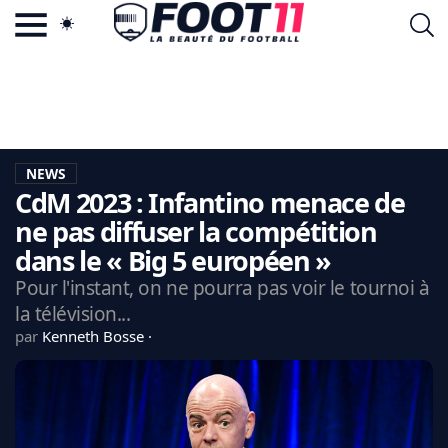
ACTU FOOTBALL POPULAIRE
FOOT11.COM
TAGS
LA TEAM
LA CHARTE
NEWS
VIE PRIVÉE
CdM 2023 : Infantino menace de
CGU
CONTACTEZ-NOUS
ne pas diffuser la compétition
dans le « Big 5 européen »
Pour l'instant, on ne pourra pas voir le tournoi à
la télévision...
MERCATO
par
Kenneth Bosse
CDM 2026
EDF
PSG
LIGUE 1
REAL MADRID