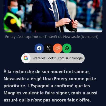
FC BARCELONE
MANCHESTER UNITED
CHELSEA
ARSENAL
BAYERN
L'AVIS DE LA RÉDAC'
Emery s'est exprimé sur l'intérêt de Newcastle (iconsport)
Préférez Foot11.com sur Google
À la recherche de son nouvel entraîneur,
Newcastle a érigé Unai Emery comme piste
prioritaire. L’Espagnol a confirmé que les
Magpies veulent le faire signer, mais a aussi
assuré qu’ils n’ont pas encore fait d’offre.