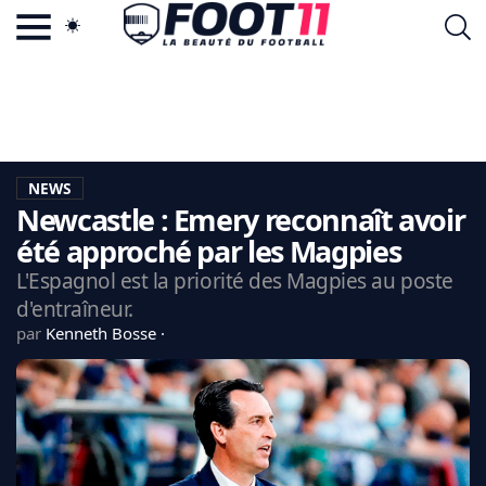
ACTU FOOTBALL POPULAIRE
FOOT11.COM
TAGS
LA TEAM
LA CHARTE
NEWS
VIE PRIVÉE
Newcastle : Emery reconnaît avoir
CGU
CONTACTEZ-NOUS
été approché par les Magpies
L'Espagnol est la priorité des Magpies au poste
d'entraîneur.
par
Kenneth Bosse
MERCATO
CDM 2026
EDF
PSG
LIGUE 1
REAL MADRID