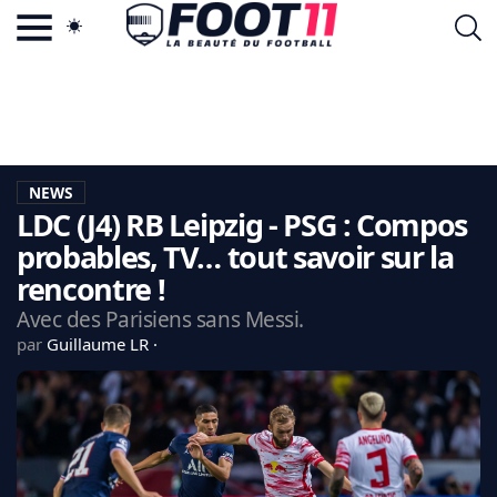
ACTU FOOTBALL POPULAIRE
FOOT11.COM
TAGS
LA TEAM
LA CHARTE
NEWS
VIE PRIVÉE
LDC (J4) RB Leipzig - PSG : Compos
CGU
CONTACTEZ-NOUS
probables, TV… tout savoir sur la
rencontre !
Avec des Parisiens sans Messi.
par
Guillaume LR
MERCATO
CDM 2026
EDF
PSG
LIGUE 1
REAL MADRID