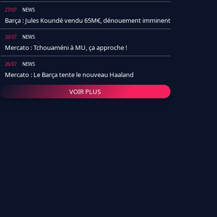
27/07
NEWS
Barça : Jules Koundé vendu 65M€, dénouement imminent
26/07
NEWS
Mercato : Tchouaméni à MU, ça approche !
26/07
NEWS
Mercato : Le Barça tente le nouveau Haaland
VOIR PLUS
26/07
NEWS
Real Madrid : Un socio annonce la date et le transfert de
Yan Diomande
25/07
NEWS
PSG : Après Arsenal, un autre club lâche l'affaire pour
Barcola
24/07
NEWS
Barça : Karim Adeyemi sème déjà la zizanie dans le
vestiaire !
24/07
L'AVIS DE LA RÉDAC'
Real Madrid : Pourquoi l'arrivée de Michael Olise va