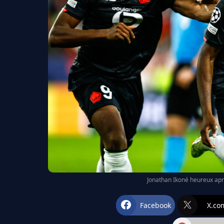
Jonathan Ikoné heureux après
Facebook
X.co