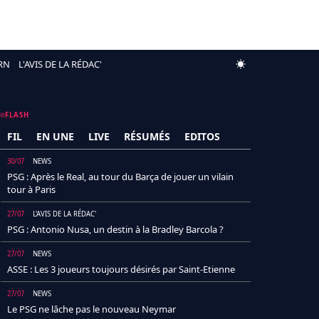
RN
L'AVIS DE LA RÉDAC'
FLASH
FIL
EN UNE
LIVE
RÉSUMÉS
EDITOS
30/07
NEWS
PSG : Après le Real, au tour du Barça de jouer un vilain
tour à Paris
27/07
L'AVIS DE LA RÉDAC'
PSG : Antonio Nusa, un destin à la Bradley Barcola ?
27/07
NEWS
ASSE : Les 3 joueurs toujours désirés par Saint-Etienne
27/07
NEWS
Le PSG ne lâche pas le nouveau Neymar