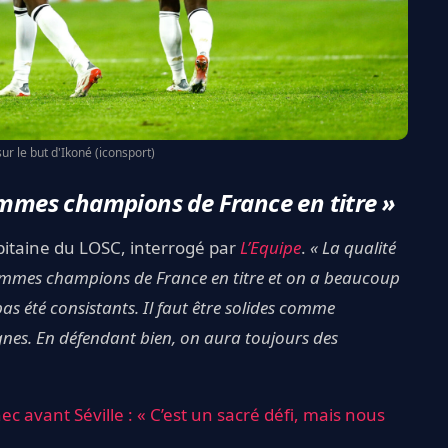
 sur le but d'Ikoné (iconsport)
ommes champions de France en titre »
pitaine du LOSC, interrogé par
L’Equipe
.
« La qualité
sommes champions de France en titre et on a beaucoup
s été consistants. Il faut être solides comme
lignes. En défendant bien, on aura toujours des
e. »
ec avant Séville : « C’est un sacré défi, mais nous