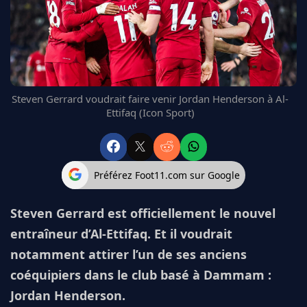
FC BARCELONE
MANCHESTER UNITED
CHELSEA
ARSENAL
BAYERN
L'AVIS DE LA RÉDAC'
Steven Gerrard voudrait faire venir Jordan Henderson à Al-
Ettifaq (Icon Sport)
Préférez Foot11.com sur Google
Steven Gerrard est officiellement le nouvel
entraîneur d’Al-Ettifaq. Et il voudrait
notamment attirer l’un de ses anciens
coéquipiers dans le club basé à Dammam :
Jordan Henderson.