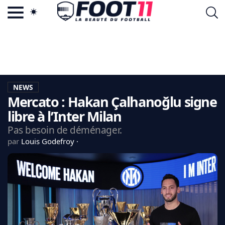
ACTU FOOTBALL POPULAIRE
FOOT11.COM
TAGS
LA TEAM
LA CHARTE
NEWS
VIE PRIVÉE
Mercato : Hakan Çalhanoğlu signe
CGU
CONTACTEZ-NOUS
libre à l’Inter Milan
Pas besoin de déménager.
par
Louis Godefroy
MERCATO
CDM 2026
EDF
PSG
LIGUE 1
REAL MADRID