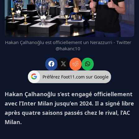
FC BARCELONE
MANCHESTER UNITED
CHELSEA
ARSENAL
BAYERN
Hakan Çalhanoğlu est officiellement un Nerazzurri - Twitter
L'AVIS DE LA RÉDAC'
@hakanc10
Préférez Foot11.com sur Google
Hakan Çalhanoğlu s’est engagé officiellement
avec l’Inter Milan jusqu’en 2024. Il a signé libre
après quatre saisons passés chez le rival, l’AC
Milan.