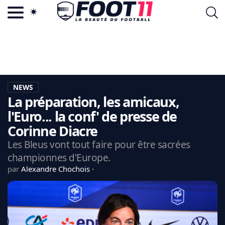
ACTU FOOTBALL POPULAIRE
FOOT11.COM
TAGS
LA TEAM
LA CHARTE
NEWS
VIE PRIVÉE
La préparation, les amicaux,
CGU
CONTACTEZ-NOUS
l'Euro... la conf' de presse de
Corinne Diacre
Les Bleus vont tout faire pour être sacrées
championnes d'Europe.
MERCATO
par
Alexandre Chochois
CDM 2026
EDF
PSG
LIGUE 1
REAL MADRID