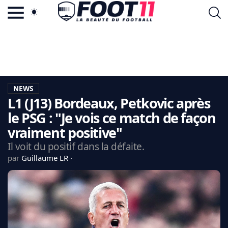
ACTU FOOTBALL POPULAIRE
FOOT11.COM
TAGS
LA TEAM
LA CHARTE
NEWS
VIE PRIVÉE
L1 (J13) Bordeaux, Petkovic après
CGU
CONTACTEZ-NOUS
le PSG : "Je vois ce match de façon
vraiment positive"
Il voit du positif dans la défaite.
par
Guillaume LR
MERCATO
CDM 2026
EDF
PSG
LIGUE 1
REAL MADRID