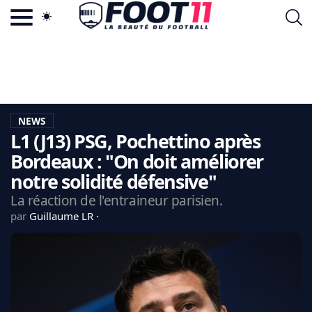
ACTU FOOTBALL POPULAIRE
FOOT11.COM
TAGS
LA TEAM
LA CHARTE
NEWS
VIE PRIVÉE
L1 (J13) PSG, Pochettino après
CGU
CONTACTEZ-NOUS
Bordeaux : "On doit améliorer
notre solidité défensive"
La réaction de l'entraineur parisien.
par
Guillaume LR
MERCATO
CDM 2026
EDF
PSG
LIGUE 1
REAL MADRID