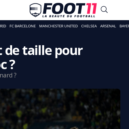
RID
FC BARCELONE
MANCHESTER UNITED
CHELSEA
ARSENAL
BAYE
t de taille pour
c ?
nard ?