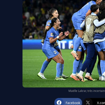
Maëlle Lakrar, très incertai
Facebook
X.co