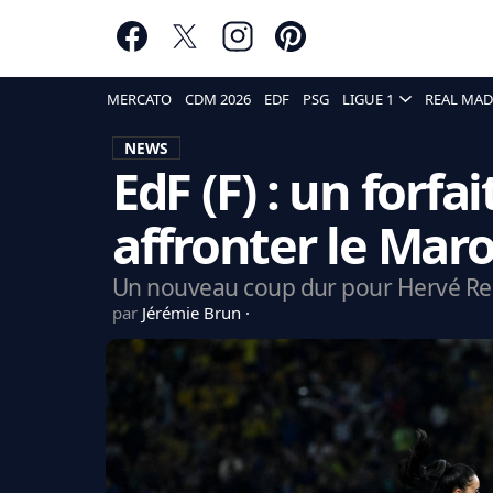
MERCATO
CDM 2026
EDF
PSG
LIGUE 1
REAL MAD
NEWS
EdF (F) : un forfai
affronter le Maro
Un nouveau coup dur pour Hervé Re
par
Jérémie Brun