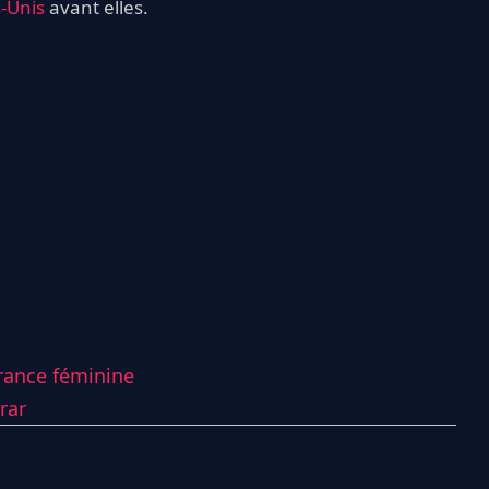
s-Unis
avant elles.
rance féminine
rar