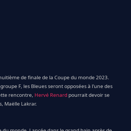
huitième de finale de la Coupe du monde 2023.
 groupe F, les Bleues seront opposées à l'une des
ette rencontre,
Hervé Renard
pourrait devoir se
s, Maëlle Lakrar.
upe du monde. Lancée dans le grand bain après de