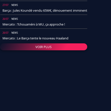
27/07
NEWS
Barça : Jules Koundé vendu 65M€, dénouement imminent
26/07
NEWS
Mercato : Tchouaméni à MU, ça approche !
26/07
NEWS
Mercato : Le Barça tente le nouveau Haaland
VOIR PLUS
26/07
NEWS
Real Madrid : Un socio annonce la date et le transfert de
Yan Diomande
25/07
NEWS
PSG : Après Arsenal, un autre club lâche l'affaire pour
Barcola
24/07
NEWS
Barça : Karim Adeyemi sème déjà la zizanie dans le
vestiaire !
24/07
L'AVIS DE LA RÉDAC'
Real Madrid : Pourquoi l'arrivée de Michael Olise va