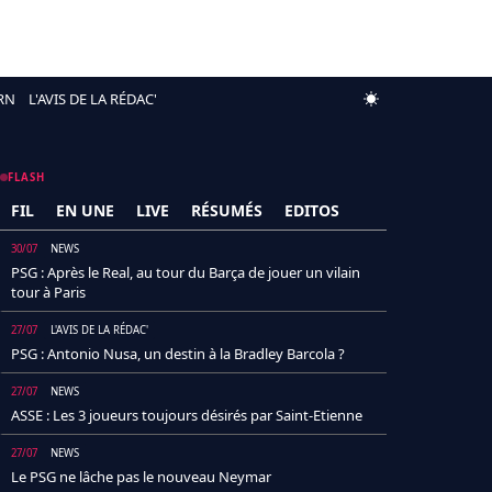
RN
L'AVIS DE LA RÉDAC'
FLASH
FIL
EN UNE
LIVE
RÉSUMÉS
EDITOS
30/07
NEWS
PSG : Après le Real, au tour du Barça de jouer un vilain
tour à Paris
27/07
L'AVIS DE LA RÉDAC'
PSG : Antonio Nusa, un destin à la Bradley Barcola ?
27/07
NEWS
ASSE : Les 3 joueurs toujours désirés par Saint-Etienne
27/07
NEWS
Le PSG ne lâche pas le nouveau Neymar